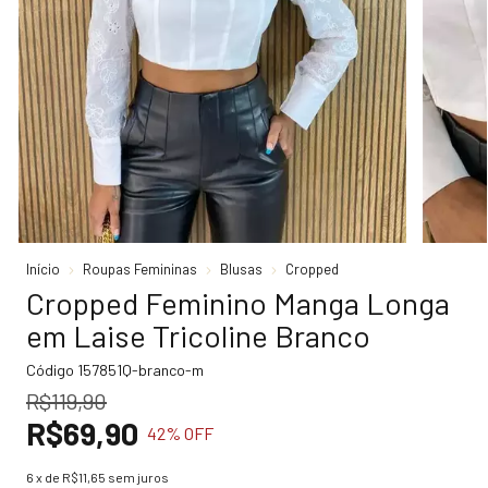
Início
Roupas Femininas
Blusas
Cropped
Cropped Feminino Manga Longa
em Laise Tricoline Branco
Código
157851Q-branco-m
R$119,90
R$69,90
42
% OFF
6
x de
R$11,65
sem juros