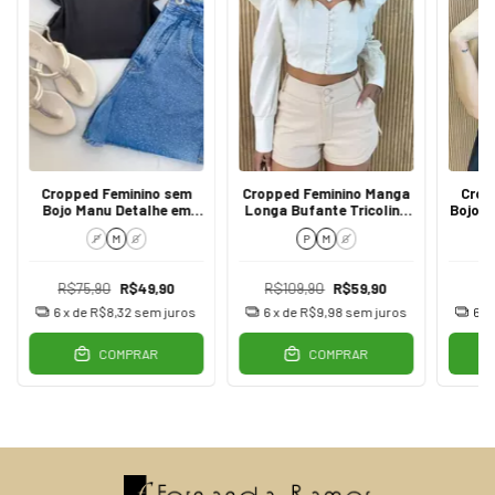
Cropped Feminino sem
Cropped Feminino Manga
Crop
Bojo Manu Detalhe em
Longa Bufante Tricoline
Bojo A
Laise Preto
Cru
P
M
G
P
M
G
R$75,90
R$49,90
R$109,90
R$59,90
6
x de
R$8,32
sem juros
6
x de
R$9,98
sem juros
6
x
COMPRAR
COMPRAR