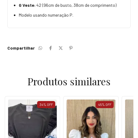
G Veste:
42 (96cm de busto, 38cm de comprimento)
Modelo usando numeração P.
Compartilhar
Produtos similares
34
%
OFF
45
%
OFF