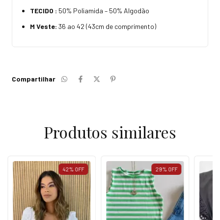
TECIDO :
50% Poliamida – 50% Algodão
M Veste:
36 ao 42 (43cm de comprimento)
Compartilhar
Produtos similares
42
%
OFF
29
%
OFF