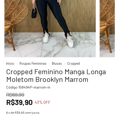
Início
Roupas Femininas
Blusas
Cropped
Cropped Feminino Manga Longa
Moletom Brooklyn Marrom
Código
158494P-marrom-m
R$69,90
R$39,90
43
% OFF
6
x de
R$6,65
sem juros