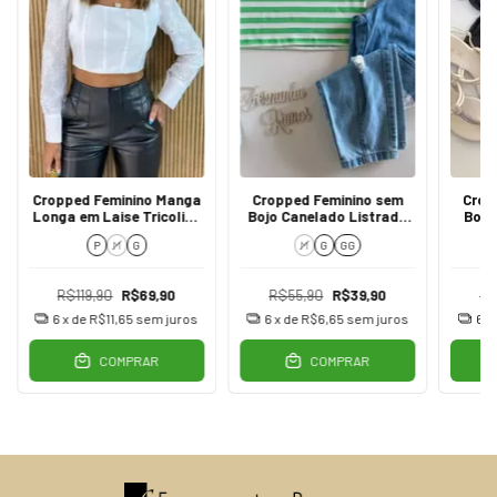
Cropped Feminino Manga
Cropped Feminino sem
Crop
Longa em Laise Tricoline
Bojo Canelado Listrado
Bojo
Branco
Verde
P
M
G
M
G
GG
R$119,90
R$69,90
R$55,90
R$39,90
R$
6
x de
R$11,65
sem juros
6
x de
R$6,65
sem juros
6
x
COMPRAR
COMPRAR