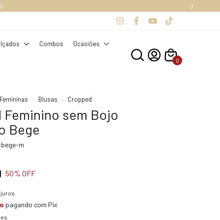
S.
lçados
Combos
Ocasiões
0
Femininas
Blusas
Cropped
 Feminino sem Bojo
o Bege
-bege-m
0
50
% OFF
juros
to
pagando com Pix
hes