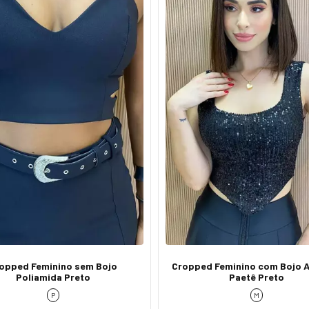
opped Feminino sem Bojo
Cropped Feminino com Bojo
Poliamida Preto
Paetê Preto
P
M