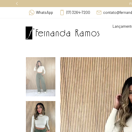
F
WhatsApp
(17) 3264-7200
contato@fernan
Lançament