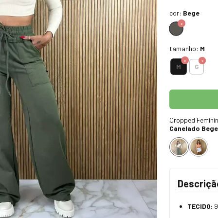
cor:
Bege
tamanho:
M
M
G
Cropped Feminin
Canelado Bege
Descriçã
TECIDO:
9