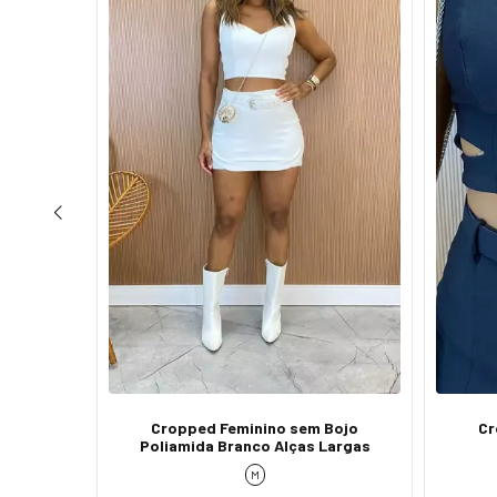
 Mariana
Cropped Feminino sem Bojo
Cr
eto
Poliamida Branco Alças Largas
M