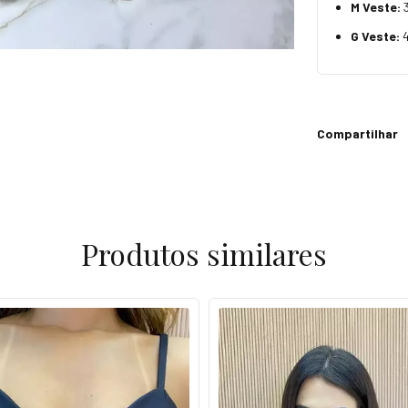
M Veste:
G Veste:
4
Compartilhar
Produtos similares