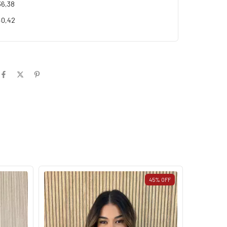
36,38
0,42
45
%
OFF