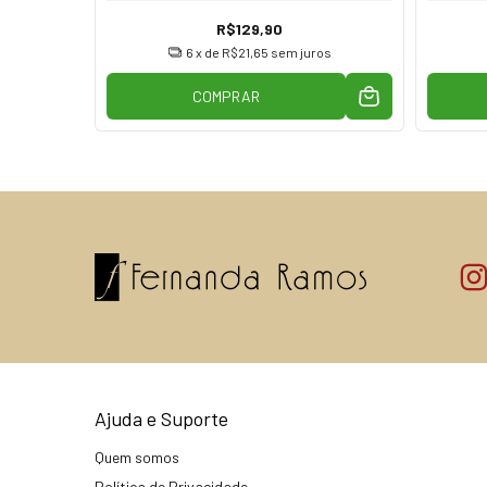
R$129,90
os
6
x de
R$21,65
sem juros
COMPRAR
Ajuda e Suporte
Quem somos
Política de Privacidade