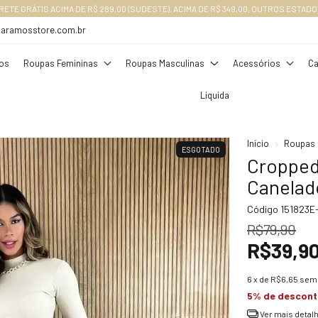
RETE GRÁTIS ACIMA DE R$ 289,00 (SUDESTE), ACIMA DE R$ 349,00, OUTROS ESTADO
daramosstore.com.br
os
Roupas Femininas
Roupas Masculinas
Acessórios
Ca
Liquida
Início
Roupas 
ESGOTADO
Cropped
Canelad
Código
151823E
R$79,90
R$39,9
6
x de
R$6,65
sem 
5% de descon
Ver mais detal