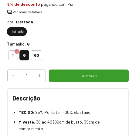
5% de desconto
pagando com Pix
Ver mais detalhes
cor:
Listrada
Listrada
Tamanho:
G
G
M
GG
Descrição
TECIDO:
95% Poliéster – 05% Elastano
M Veste:
36 ao 40 (96cm de busto, 39cm de
comprimento)