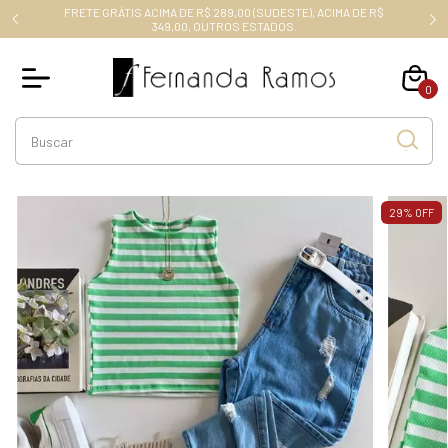
FRETE GRÁTIS ACIMA DE R$ 289,00 (SUDESTE), ACIMA DE R$
RO10
349,00, OUTROS ESTADOS.
0
29
%
OFF