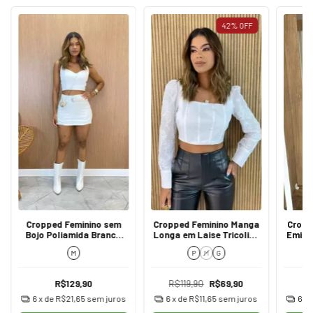
42
%
OFF
Cropped Feminino sem
Cropped Feminino Manga
Cropp
Bojo Poliamida Branco
Longa em Laise Tricoline
Emilly
Alças Largas
Branco
Z
M
P
M
G
R$129,90
R$119,90
R$69,90
6
x de
R$21,65
sem juros
6
x de
R$11,65
sem juros
6
x 