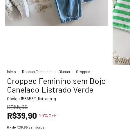
Início
Roupas Femininas
Blusas
Cropped
Cropped Feminino sem Bojo
Canelado Listrado Verde
Código
158656M-listrada-g
R$55,90
R$39,90
29
% OFF
6
x de
R$6,65
sem juros