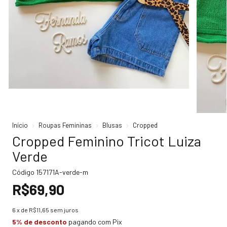
Início
Roupas Femininas
Blusas
Cropped
Cropped Feminino Tricot Luiza
Verde
Código
157171A-verde-m
R$69,90
6
x de
R$11,65
sem juros
5% de desconto
pagando com Pix