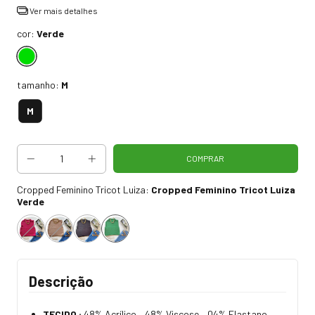
Ver mais detalhes
cor:
Verde
tamanho:
M
M
Cropped Feminino Tricot Luiza:
Cropped Feminino Tricot Luiza
Verde
Descrição
TECIDO :
48% Acrílico – 48% Viscose – 04% Elastano