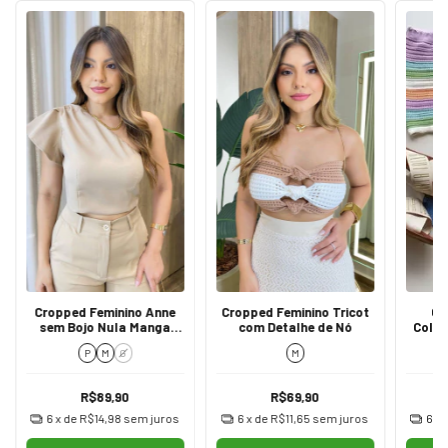
Cropped Feminino Anne
Cropped Feminino Tricot
Cr
sem Bojo Nula Manga
com Detalhe de Nó
Color
com Zíper Nude
P
M
G
M
R$89,90
R$69,90
6
x de
R$14,98
sem juros
6
x de
R$11,65
sem juros
6
x 