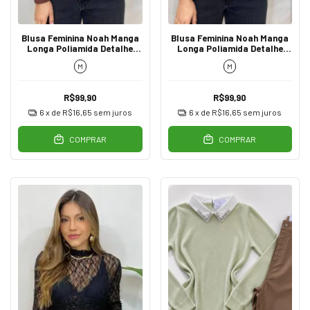
Blusa Feminina Noah Manga
Blusa Feminina Noah Manga
Longa Poliamida Detalhe
Longa Poliamida Detalhe
Franzido Marrom
Franzido Marsala
M
M
R$99,90
R$99,90
6
x de
R$16,65
sem juros
6
x de
R$16,65
sem juros
COMPRAR
COMPRAR