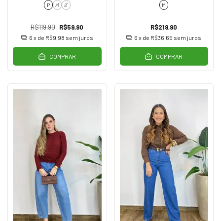
P
M
G
M
R$119,90
R$59,90
R$219,90
6
x de
R$9,98
sem juros
6
x de
R$36,65
sem juros
COMPRAR
COMPRAR