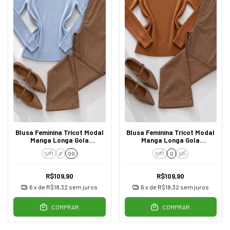
Blusa Feminina Tricot Modal
Blusa Feminina Tricot Modal
Manga Longa Gola
Manga Longa Gola
Trabalhada Azul
Trabalhada Caramelo
P/M
G
GG
P/M
G
GG
R$109,90
R$109,90
6
x de
R$18,32
sem juros
6
x de
R$18,32
sem juros
COMPRAR
COMPRAR