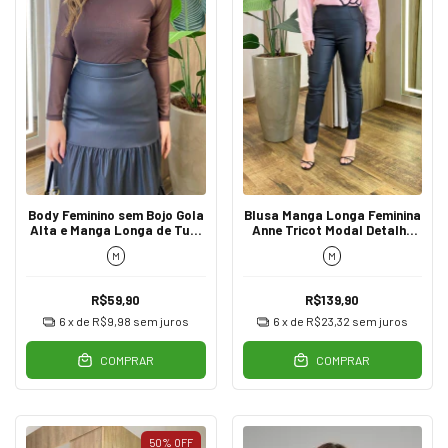
Body Feminino sem Bojo Gola
Blusa Manga Longa Feminina
Alta e Manga Longa de Tule
Anne Tricot Modal Detalhe
Marrom
Flor Rosa
M
M
R$59,90
R$139,90
6
x de
R$9,98
sem juros
6
x de
R$23,32
sem juros
COMPRAR
COMPRAR
50
%
OFF