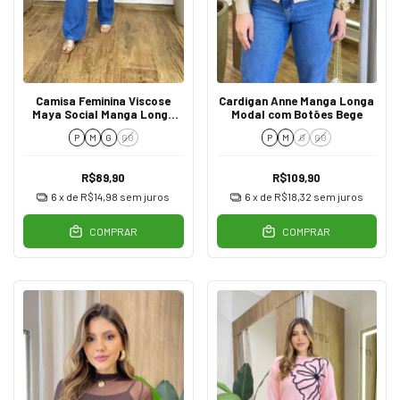
Camisa Feminina Viscose
Cardigan Anne Manga Longa
Maya Social Manga Longa
Modal com Botões Bege
Off White
P
M
G
GG
P
M
G
GG
R$89,90
R$109,90
6
x de
R$14,98
sem juros
6
x de
R$18,32
sem juros
COMPRAR
COMPRAR