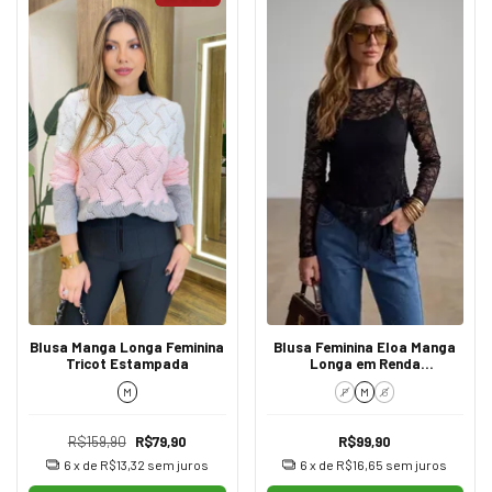
Blusa Manga Longa Feminina
Blusa Feminina Eloa Manga
Tricot Estampada
Longa em Renda
Transparente Black
M
P
M
G
R$159,90
R$79,90
R$99,90
6
x de
R$13,32
sem juros
6
x de
R$16,65
sem juros