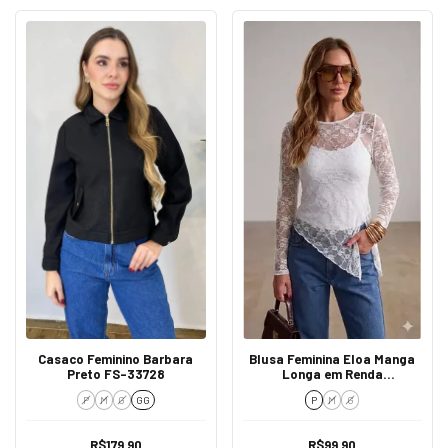
Casaco Feminino Barbara
Blusa Feminina Eloa Manga
Preto FS-33728
Longa em Renda
Transparente Branca
P
M
G
GG
P
M
G
R$179,90
R$99,90