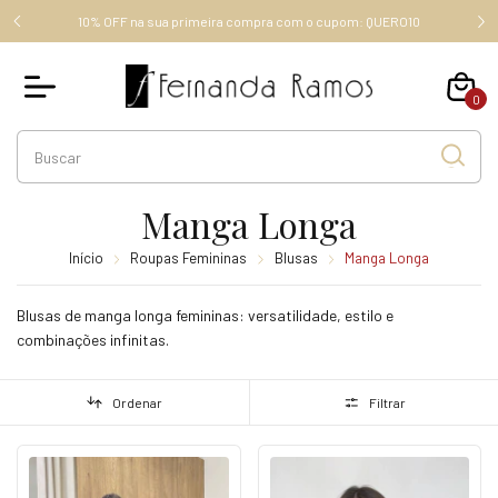
FRETE GRÁTIS ACIMA DE R$ 289,00 (SUDESTE), ACIMA DE R$
RO10
349,00, OUTROS ESTADOS.
0
Manga Longa
Início
Roupas Femininas
Blusas
Manga Longa
Blusas de manga longa femininas: versatilidade, estilo e
combinações infinitas.
Ordenar
Filtrar