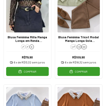
Blusa Feminina Milla Manga
Blusa Feminina Tricot Modal
Longa em Renda
Manga Longa Gola
Transparente Preto
Trabalhada Verde
P
M
G
P/M
G
GG
R$79,90
R$109,90
6
x de
R$13,32
sem juros
6
x de
R$18,32
sem juros
COMPRAR
COMPRAR