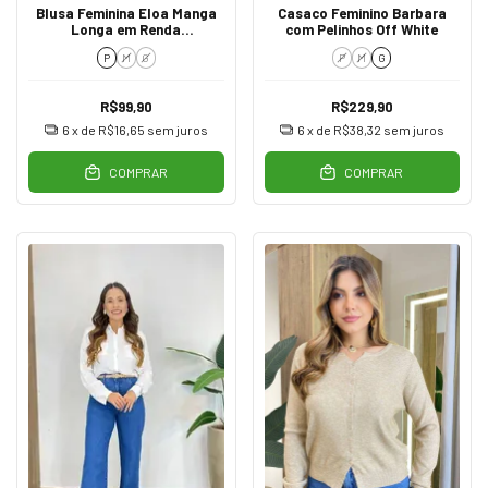
Blusa Feminina Eloa Manga
Casaco Feminino Barbara
Longa em Renda
com Pelinhos Off White
Transparente Creme
P
M
G
P
M
G
R$99,90
R$229,90
6
x de
R$16,65
sem juros
6
x de
R$38,32
sem juros
COMPRAR
COMPRAR