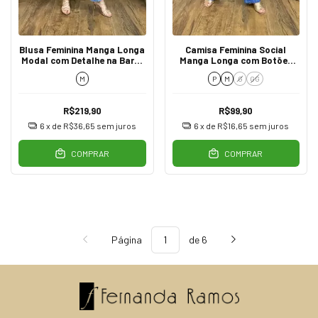
Blusa Feminina Manga Longa
Camisa Feminina Social
Modal com Detalhe na Barra
Manga Longa com Botões
Marsala
LF74032 Marrom
M
P
M
G
GG
R$219,90
R$99,90
6
x de
R$36,65
sem juros
6
x de
R$16,65
sem juros
COMPRAR
COMPRAR
Página
de 6