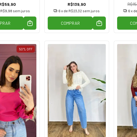
R$59,90
R$139,90
R$15
e
R$9,98
sem juros
6
x de
R$23,32
sem juros
6
x d
PRAR
COMPRAR
CO
50
%
OFF