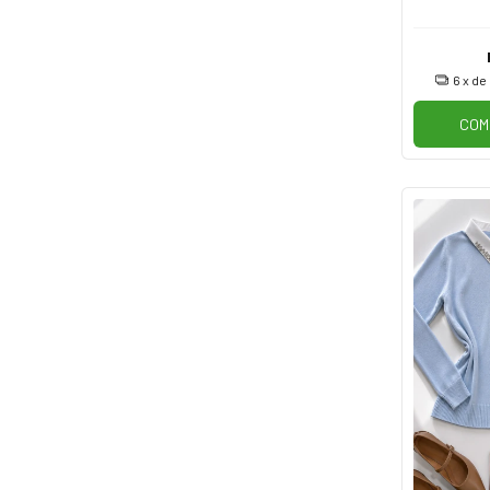
6
x de
COM