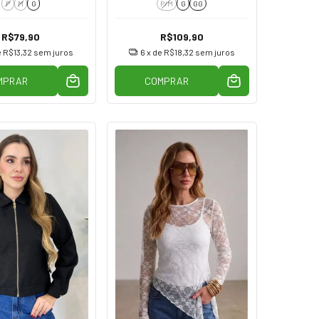
P
M
G
P/M
G
GG
R$79,90
R$109,90
e
R$13,32
sem juros
6
x de
R$18,32
sem juros
MPRAR
COMPRAR