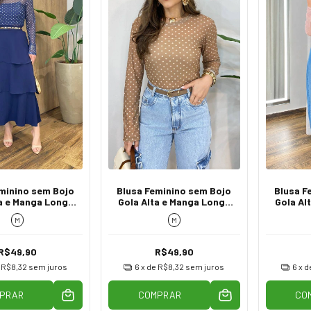
minino sem Bojo
Blusa Feminino sem Bojo
Blusa F
a e Manga Longa
Gola Alta e Manga Longa
Gola Al
ule Poá Azul
de Tule Poá
de 
M
M
R$49,90
R$49,90
e
R$8,32
sem juros
6
x de
R$8,32
sem juros
6
x d
PRAR
COMPRAR
CO