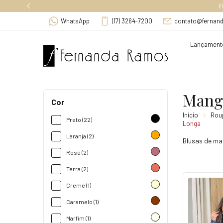
F
WhatsApp
(17) 3264-7200
contato@fernan
Lançament
Mang
Cor
Início
Rou
Preto (22)
Longa
Laranja (2)
Blusas de man
Rosé (2)
Terra (2)
Creme (1)
Caramelo (1)
Marfim (1)