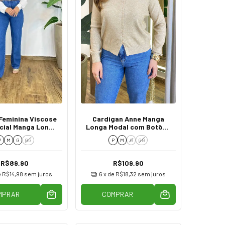
Feminina Viscose
Cardigan Anne Manga
cial Manga Longa
Longa Modal com Botões
Off White
Bege
P
M
G
GG
P
M
G
GG
R$89,90
R$109,90
e
R$14,98
sem juros
6
x de
R$18,32
sem juros
MPRAR
COMPRAR