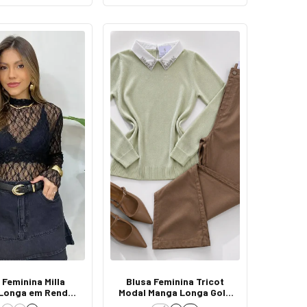
 Feminina Milla
Blusa Feminina Tricot
Longa em Renda
Modal Manga Longa Gola
parente Preto
Trabalhada Verde