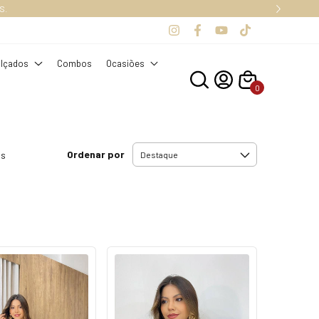
S.
lçados
Combos
Ocasiões
0
Ordenar por
os