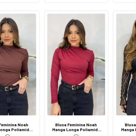
Feminina Noah
Blusa Feminina Noah
Blusa
onga Poliamida
Manga Longa Poliamida
Manga 
Franzido Marrom
Detalhe Franzido Marsala
Trans