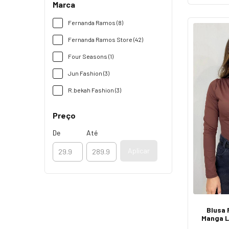
Marca
Fernanda Ramos (8)
Fernanda Ramos Store (42)
Four Seasons (1)
Jun Fashion (3)
R.bekah Fashion (3)
Preço
De
Até
Aplicar
Blusa 
Manga L
Detalhe 