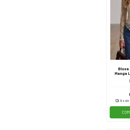
Blusa
Manga 
Trans
6
x de
COM