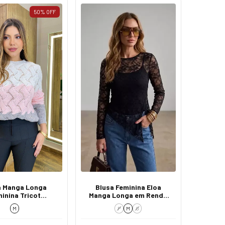
50
%
OFF
a Manga Longa
Blusa Feminina Eloa
inina Tricot
Manga Longa em Renda
stampada
Transparente Black
M
P
M
G