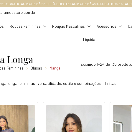
RETE GRÁTIS ACIMA DE R$ 289,00 (SUDESTE), ACIMA DE R$ 349,00, OUTROS ESTADO
daramosstore.com.br
os
Roupas Femininas
Roupas Masculinas
Acessórios
Ca
Liquida
a Longa
Exibindo 1-24 de 135 produt
pas Femininas
Blusas
Manga
ga longa femininas: versatilidade, estilo e combinações infinitas.