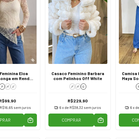
 Feminina Eloa
Casaco Feminino Barbara
Camisa 
Longa em Renda
com Pelinhos Off White
Maya So
parente Creme
P
M
G
P
M
G
R$99,90
R$229,90
R$16,65
sem juros
6
x de
R$38,32
sem juros
6
x d
PRAR
COMPRAR
CO