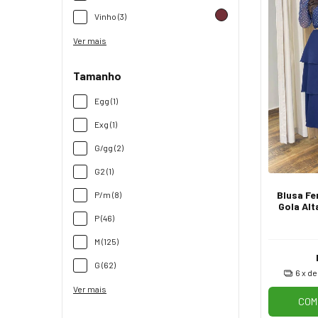
Vinho (3)
Ver mais
Tamanho
Egg (1)
Exg (1)
G/gg (2)
G2 (1)
Blusa Fe
P/m (8)
Gola Alt
de T
P (46)
M (125)
G (62)
6
x d
Ver mais
COM