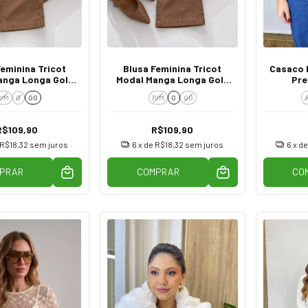
Feminina Tricot
Blusa Feminina Tricot
Casaco 
anga Longa Gola
Modal Manga Longa Gola
Pre
alhada Azul
Trabalhada Caramelo
P/M
G
GG
P/M
G
GG
R$109,90
R$109,90
R$18,32
sem juros
6
x de
R$18,32
sem juros
6
x d
PRAR
COMPRAR
CO