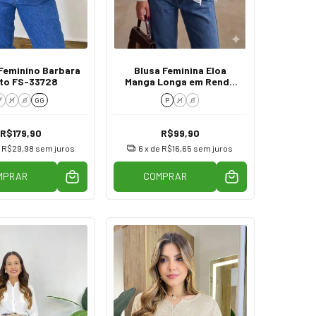
Feminino Barbara
Blusa Feminina Eloa
to FS-33728
Manga Longa em Renda
Transparente Branca
P
M
G
GG
P
M
G
R$179,90
R$99,90
e
R$29,98
sem juros
6
x de
R$16,65
sem juros
MPRAR
COMPRAR