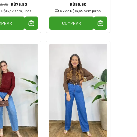
9,90
R$79,90
R$99,90
e
R$13,32
sem juros
6
x de
R$16,65
sem juros
MPRAR
COMPRAR