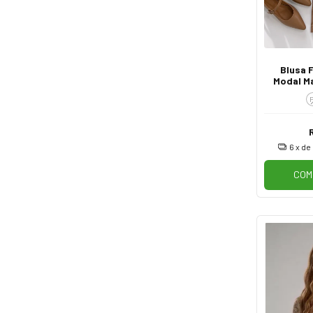
Blusa 
Modal M
Trab
6
x de
COM