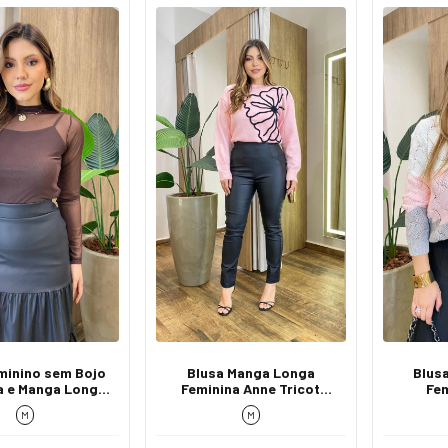
minino sem Bojo
Blusa Manga Longa
Blus
a e Manga Longa
Feminina Anne Tricot
Fem
Tule Marrom
Modal Detalhe Flor Rosa
E
M
M