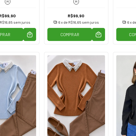
M
M
R$99,90
R$99,90
R$16,65
sem juros
6
x de
R$16,65
sem juros
6
x d
PRAR
COMPRAR
CO