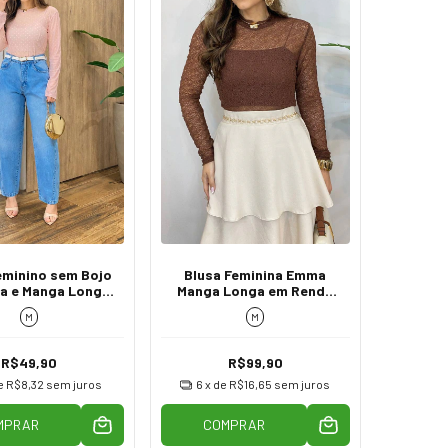
eminino sem Bojo
Blusa Feminina Emma
ta e Manga Longa
Manga Longa em Renda
Tule Poá Rosa
Transparente Marrom
M
M
R$49,90
R$99,90
e
R$8,32
sem juros
6
x de
R$16,65
sem juros
MPRAR
COMPRAR