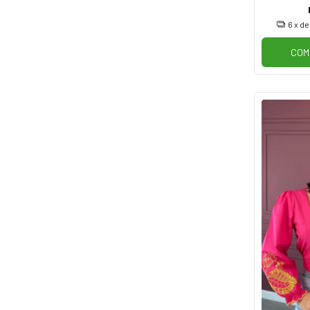
6
x d
COM