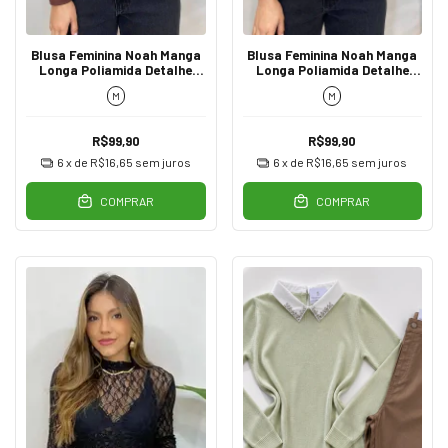
Blusa Feminina Noah Manga
Blusa Feminina Noah Manga
Longa Poliamida Detalhe
Longa Poliamida Detalhe
Franzido Marrom
Franzido Marsala
M
M
R$99,90
R$99,90
6
x de
R$16,65
sem juros
6
x de
R$16,65
sem juros
COMPRAR
COMPRAR