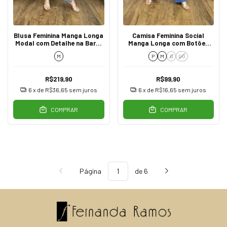
Blusa Feminina Manga Longa
Camisa Feminina Social
Modal com Detalhe na Barra
Manga Longa com Botões
Marsala
LF74032 Marrom
M
P
M
G
GG
R$219,90
R$99,90
6
x de
R$36,65
sem juros
6
x de
R$16,65
sem juros
COMPRAR
COMPRAR
Página
de 6