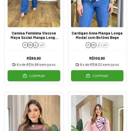
Camisa Feminina Viscose
Cardigan Anne Manga Longa
Maya Social Manga Longa
Modal com Botões Bege
Off White
P
M
G
GG
P
M
G
GG
R$89,90
R$109,90
6
x de
R$14,98
sem juros
6
x de
R$18,32
sem juros
COMPRAR
COMPRAR