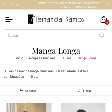
FRETE GRÁTIS ACIMA DE R$ 289,00 (SUDESTE), ACIMA DE R$
RO10
349,00, OUTROS ESTADOS.
0
Manga Longa
Início
Roupas Femininas
Blusas
Manga Longa
Blusas de manga longa femininas: versatilidade, estilo e
combinações infinitas.
Ordenar
Filtrar