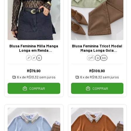
Blusa Feminina Milla Manga
Blusa Feminina Tricot Modal
Longa em Renda
Manga Longa Gola
Transparente Preto
Trabalhada Verde
P
M
G
P/M
G
GG
R$79,90
R$109,90
6
x de
R$13,32
sem juros
6
x de
R$18,32
sem juros
COMPRAR
COMPRAR