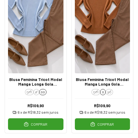
Blusa Feminina Tricot Modal
Blusa Feminina Tricot Modal
Manga Longa Gola
Manga Longa Gola
Trabalhada Azul
Trabalhada Caramelo
P/M
G
GG
P/M
G
GG
R$109,90
R$109,90
6
x de
R$18,32
sem juros
6
x de
R$18,32
sem juros
COMPRAR
COMPRAR