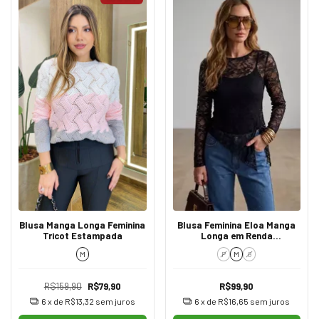
Blusa Manga Longa Feminina
Blusa Feminina Eloa Manga
Tricot Estampada
Longa em Renda
Transparente Black
M
P
M
G
R$159,90
R$79,90
R$99,90
6
x de
R$13,32
sem juros
6
x de
R$16,65
sem juros