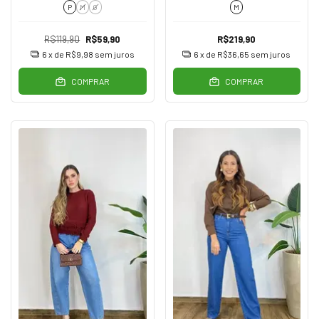
P
M
G
M
R$119,90
R$59,90
R$219,90
6
x de
R$9,98
sem juros
6
x de
R$36,65
sem juros
COMPRAR
COMPRAR