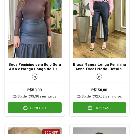
Body Feminino sem Bojo Gola
Blusa Manga Longa Feminina
Alta e Manga Longa de Tule
Anne Tricot Modal Detalhe
Marrom
Flor Rosa
M
M
R$59,90
R$139,90
6
x de
R$9,98
sem juros
6
x de
R$23,32
sem juros
COMPRAR
COMPRAR
50
%
OFF