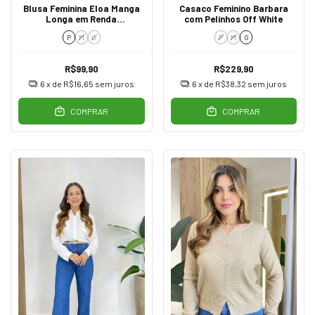
Blusa Feminina Eloa Manga
Casaco Feminino Barbara
Longa em Renda
com Pelinhos Off White
Transparente Creme
P
M
G
P
M
G
R$99,90
R$229,90
6
x de
R$16,65
sem juros
6
x de
R$38,32
sem juros
COMPRAR
COMPRAR