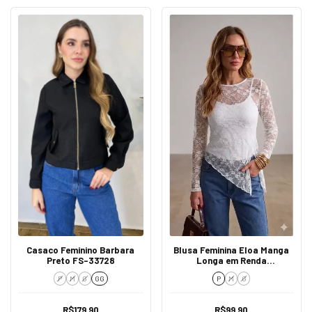
Casaco Feminino Barbara
Blusa Feminina Eloa Manga
Preto FS-33728
Longa em Renda
Transparente Branca
P
M
G
GG
P
M
G
R$179,90
R$99,90