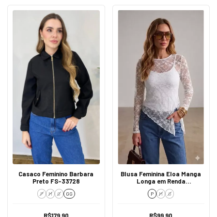
Casaco Feminino Barbara
Blusa Feminina Eloa Manga
Preto FS-33728
Longa em Renda
Transparente Branca
P
M
G
GG
P
M
G
R$179,90
R$99,90