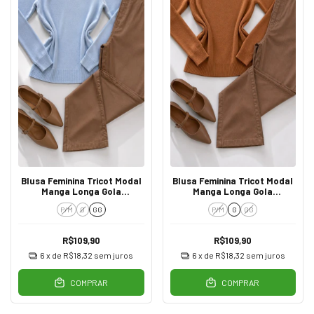
Blusa Feminina Tricot Modal
Blusa Feminina Tricot Modal
Manga Longa Gola
Manga Longa Gola
Trabalhada Azul
Trabalhada Caramelo
P/M
G
GG
P/M
G
GG
R$109,90
R$109,90
6
x de
R$18,32
sem juros
6
x de
R$18,32
sem juros
COMPRAR
COMPRAR