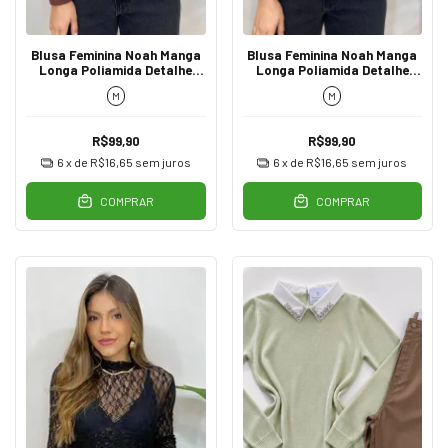
Blusa Feminina Noah Manga
Blusa Feminina Noah Manga
Longa Poliamida Detalhe
Longa Poliamida Detalhe
Franzido Marrom
Franzido Marsala
M
M
R$99,90
R$99,90
6
x de
R$16,65
sem juros
6
x de
R$16,65
sem juros
COMPRAR
COMPRAR