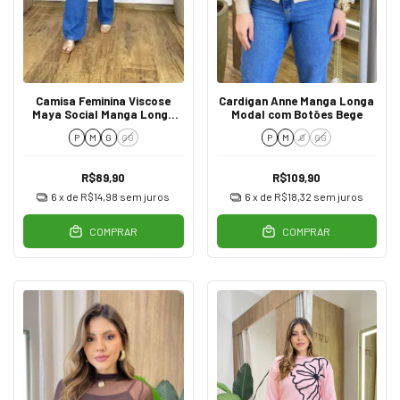
Camisa Feminina Viscose
Cardigan Anne Manga Longa
Maya Social Manga Longa
Modal com Botões Bege
Off White
P
M
G
GG
P
M
G
GG
R$89,90
R$109,90
6
x de
R$14,98
sem juros
6
x de
R$18,32
sem juros
COMPRAR
COMPRAR