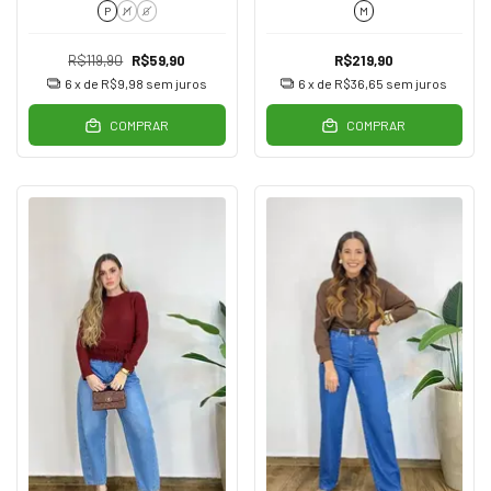
P
M
G
M
R$119,90
R$59,90
R$219,90
6
x de
R$9,98
sem juros
6
x de
R$36,65
sem juros
COMPRAR
COMPRAR