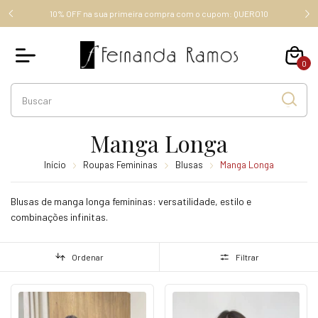
FRETE GRÁTIS ACIMA DE R$ 289,00 (SUDESTE), ACIMA DE R$
RO10
349,00, OUTROS ESTADOS.
0
Manga Longa
Início
Roupas Femininas
Blusas
Manga Longa
Blusas de manga longa femininas: versatilidade, estilo e
combinações infinitas.
Ordenar
Filtrar