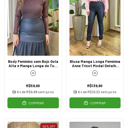
Body Feminino sem Bojo Gola
Blusa Manga Longa Feminina
Alta e Manga Longa de Tule
Anne Tricot Modal Detalhe
Marrom
Flor Rosa
M
M
R$59,90
R$139,90
6
x de
R$9,98
sem juros
6
x de
R$23,32
sem juros
COMPRAR
COMPRAR
50
%
OFF