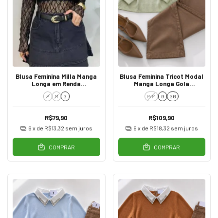
Blusa Feminina Milla Manga
Blusa Feminina Tricot Modal
Longa em Renda
Manga Longa Gola
Transparente Preto
Trabalhada Verde
P
M
G
P/M
G
GG
R$79,90
R$109,90
6
x de
R$13,32
sem juros
6
x de
R$18,32
sem juros
COMPRAR
COMPRAR