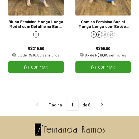
Blusa Feminina Manga Longa
Camisa Feminina Social
Modal com Detalhe na Barra
Manga Longa com Botões
Marsala
LF74032 Marrom
M
P
M
G
GG
R$219,90
R$99,90
6
x de
R$36,65
sem juros
6
x de
R$16,65
sem juros
COMPRAR
COMPRAR
Página
de 6