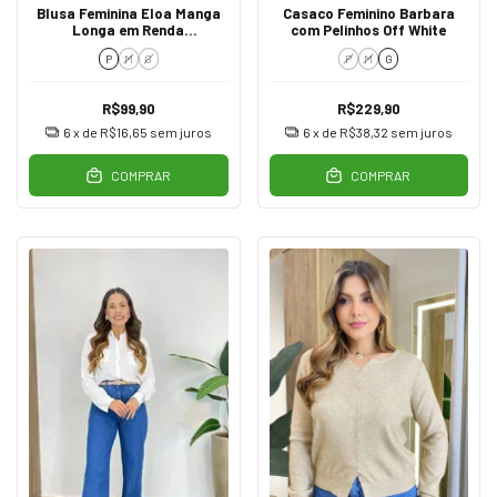
Blusa Feminina Eloa Manga
Casaco Feminino Barbara
Longa em Renda
com Pelinhos Off White
Transparente Creme
P
M
G
P
M
G
R$99,90
R$229,90
6
x de
R$16,65
sem juros
6
x de
R$38,32
sem juros
COMPRAR
COMPRAR