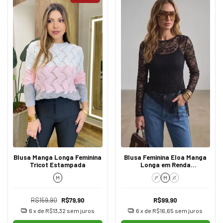
Blusa Manga Longa Feminina
Blusa Feminina Eloa Manga
Tricot Estampada
Longa em Renda
Transparente Black
M
P
M
G
R$159,90
R$79,90
R$99,90
6
x de
R$13,32
sem juros
6
x de
R$16,65
sem juros