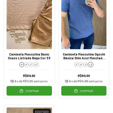
Camiseta Masculina Basic
Camiseta Masculina Ogochi
Ocass Listrada Bege Cor 33
Básica Slim Azul Mesclado
0004
P
M
G
GG
P
M
G
+ 2
R$69,90
R$89,90
6
x de
R$11,65
sem juros
6
x de
R$14,98
sem juros
COMPRAR
COMPRAR
ESGOTADO