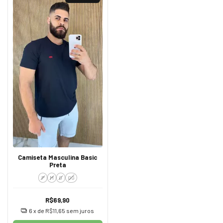
Camiseta Masculina Basic
Preta
P
M
G
GG
R$69,90
6
x de
R$11,65
sem juros