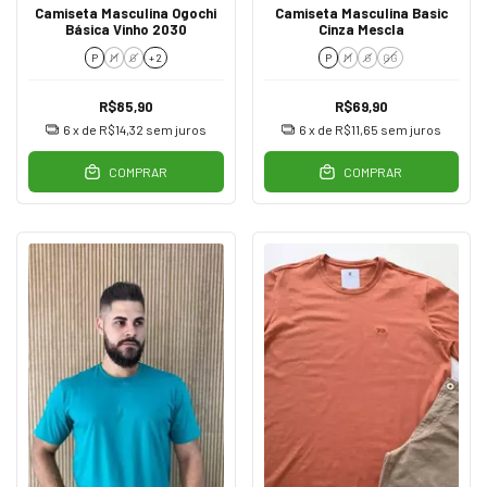
Camiseta Masculina Ogochi
Camiseta Masculina Basic
Básica Vinho 2030
Cinza Mescla
P
M
G
+ 2
P
M
G
GG
R$85,90
R$69,90
6
x de
R$14,32
sem juros
6
x de
R$11,65
sem juros
COMPRAR
COMPRAR