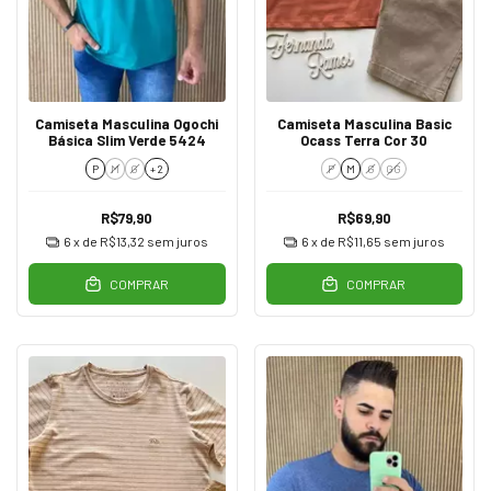
Camiseta Masculina Ogochi
Camiseta Masculina Basic
Básica Slim Verde 5424
Ocass Terra Cor 30
P
M
G
+ 2
P
M
G
GG
R$79,90
R$69,90
6
x de
R$13,32
sem juros
6
x de
R$11,65
sem juros
COMPRAR
COMPRAR