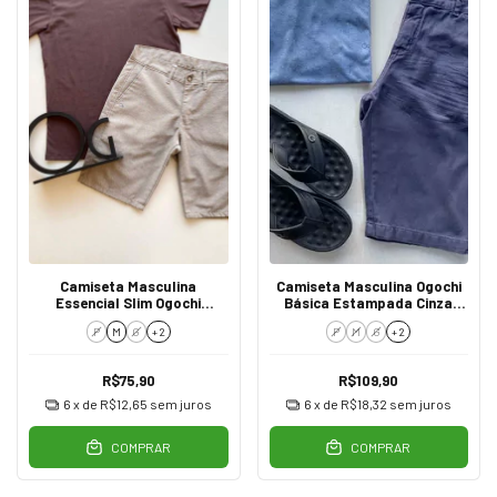
Camiseta Masculina
Camiseta Masculina Ogochi
Essencial Slim Ogochi
Básica Estampada Cinza
Marrom 1109
9715
P
M
G
+ 2
P
M
G
+ 2
R$75,90
R$109,90
6
x de
R$12,65
sem juros
6
x de
R$18,32
sem juros
COMPRAR
COMPRAR