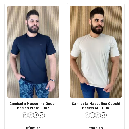
Camiseta Masculina Ogochi
Camiseta Masculina Ogochi
Básica Preta 0005
Básica Cru 1106
PP
P
M
+ 3
P
M
G
+ 2
R$85,90
R$85,90