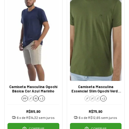
Camiseta Masculina Ogochi
Camiseta Masculina
Básica Cor Azul Marinho
Essencial Slim Ogochi Verde
Musgo 0323
PP
P
M
+ 3
P
M
G
+ 2
R$85,90
R$75,90
6
x de
R$14,32
sem juros
6
x de
R$12,65
sem juros
COMPRAR
COMPRAR