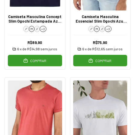
Camiseta Masculina Concept
Camiseta Masculina
Slim Ogochi Estampada Azul
Essencial Slim Ogochi Azul
0004
Grisaceo 3922
P
M
G
+ 2
P
M
G
+ 2
R$89,90
R$75,90
6
x de
R$14,98
sem juros
6
x de
R$12,65
sem juros
COMPRAR
COMPRAR