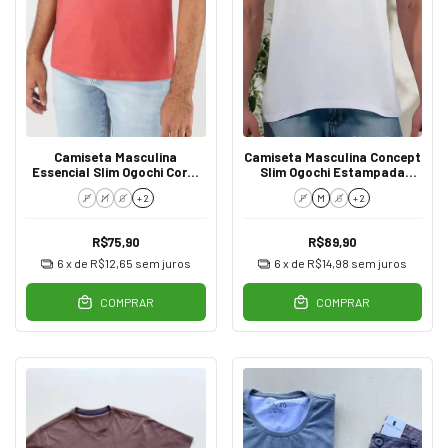
Camiseta Masculina
Camiseta Masculina Concept
Essencial Slim Ogochi Coral
Slim Ogochi Estampada
1537
Branca 0001
P
M
G
+ 2
P
M
G
+ 2
R$75,90
R$89,90
6
x de
R$12,65
sem juros
6
x de
R$14,98
sem juros
COMPRAR
COMPRAR