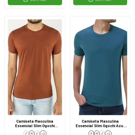
Camiseta Masculina
Camiseta Masculina
Essencial Slim Ogochi
Essencial Slim Ogochi Azul
TerraCota 1140
Petróleo 4324
P
M
G
+ 2
P
M
G
+ 2